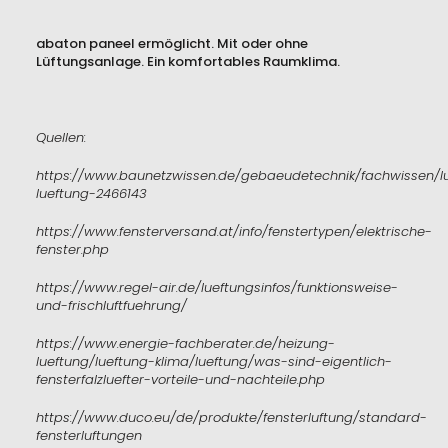
abaton paneel ermöglicht. Mit oder ohne
Lüftungsanlage. Ein komfortables Raumklima.
Quellen:
https://www.baunetzwissen.de/gebaeudetechnik/fachwissen/
lueftung-2466143
https://www.fensterversand.at/info/fenstertypen/elektrische-
fenster.php
https://www.regel-air.de/lueftungsinfos/funktionsweise-
und-frischluftfuehrung/
https://www.energie-fachberater.de/heizung-
lueftung/lueftung-klima/lueftung/was-sind-eigentlich-
fensterfalzluefter-vorteile-und-nachteile.php
https://www.duco.eu/de/produkte/fensterluftung/standard-
fensterluftungen