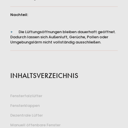
Nachteil:
Die Lüftungsöffnungen bleiben dauerhaft geöffnet.
Dadurch lassen sich Außenluft, Gerüche, Pollen oder
Umgebungslärm nicht vollständig ausschließen.
INHALTSVERZEICHNIS
Fensterfalzlüfter
Fensterklappen
Dezentrale Lüfter
Manuell öffenbare Fenster