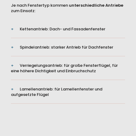
Je nach Fenstertyp kommen
unterschiedliche Antriebe
zum Einsatz:
Kettenantrieb: Dach- und Fassadenfenster
Presse
AGBs
Spindelantrieb: starker Antrieb für Dachfenster
Impressum
Datenschutz
Verriegelungsantrieb: für große Fensterflügel, für
eine höhere Dichtigkeit und Einbruchschutz
Lamellenantrieb: für Lamellenfenster und
aufgesetzte Flügel